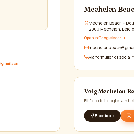
Mechelen Bea
Mechelen Beach – Doua
2800
Mechelen
,
Belgi
Open in Google Maps
mechelenbeach@gmai
Via formulier of social
gmail.com
.
Volg Mechelen B
Blijf op de hoogte van he
Facebook
I