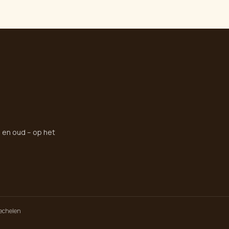
g en oud – op het
echelen