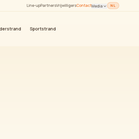
Line-up
Partners
Vrijwilligers
Contact
NL
Media
derstrand
Sportstrand