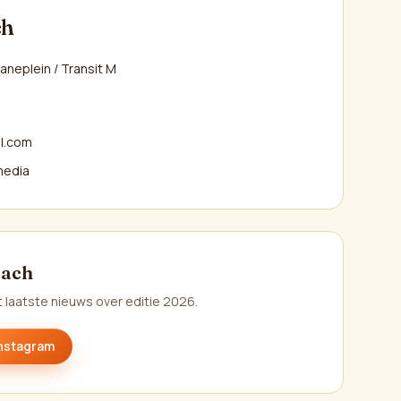
ch
neplein / Transit M
ë
l.com
 media
each
t laatste nieuws over editie 2026.
nstagram